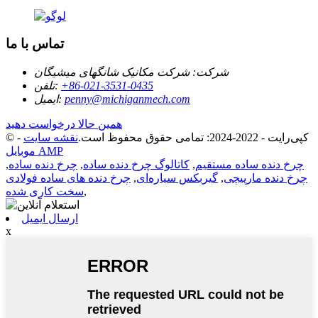
تماس با ما
شرکت:
شرکت مکانیک شانگهای میشیگان
‎+86-021-3531-0435‎
تلفن:
penny@michiganmech.com
ایمیل:
همین حالا درخواست دهید
© کپی‌رایت - 2022-2024: تمامی حقوق محفوظ است.
نقشه سایت
-
موبایل AMP
چرخ دنده ساده مستقیم
,
کاتالوگ چرخ دنده ساده
,
چرخ دنده ساده
,
چرخ دنده مارپیچی
,
گیربکس سیاره‌ای
,
چرخ دنده های ساده فولادی
,
سخت کاری شده
ارسال ایمیل
x