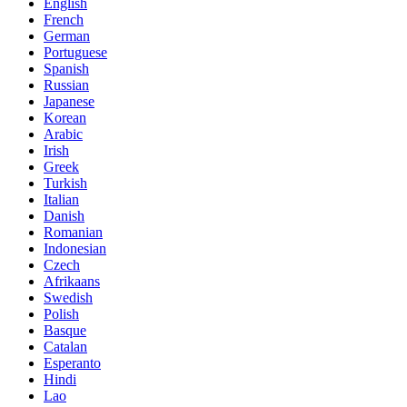
English
French
German
Portuguese
Spanish
Russian
Japanese
Korean
Arabic
Irish
Greek
Turkish
Italian
Danish
Romanian
Indonesian
Czech
Afrikaans
Swedish
Polish
Basque
Catalan
Esperanto
Hindi
Lao