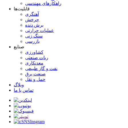
راهکارهای مهندسی
قابلیت‌ها
آهنگری
چرخش
برش دنده
عملیات حرارتی
سنگ زنی
بازرسی
صنایع
کشاورزی
ربات صنعتی
معدنکاری
نفت و گاز طبیعی
صنعت برق
حمل و نقل
وبلاگ
تماس با ما