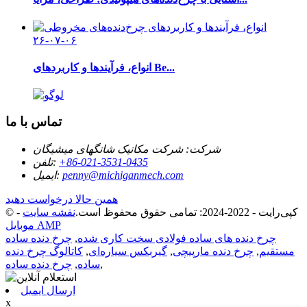
۲۶-۰۷-۰۶
انواع، فرآیندها و کاربردهای Be...
تماس با ما
شرکت:
شرکت مکانیک شانگهای میشیگان
‎+86-021-3531-0435‎
تلفن:
penny@michiganmech.com
ایمیل:
همین حالا درخواست دهید
© کپی‌رایت - 2022-2024: تمامی حقوق محفوظ است.
نقشه سایت
-
موبایل AMP
چرخ دنده های ساده فولادی سخت کاری شده
,
چرخ دنده ساده
مستقیم
,
چرخ دنده مارپیچی
,
گیربکس سیاره‌ای
,
کاتالوگ چرخ دنده
,
ساده
,
چرخ دنده ساده
ارسال ایمیل
x