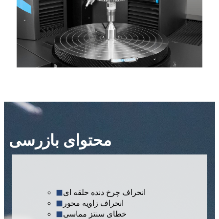
محتوای بازرسی
◼
انحراف چرخ دنده حلقه ای
◼
انحراف زاویه محور
◼
خطای سنتز مماسی