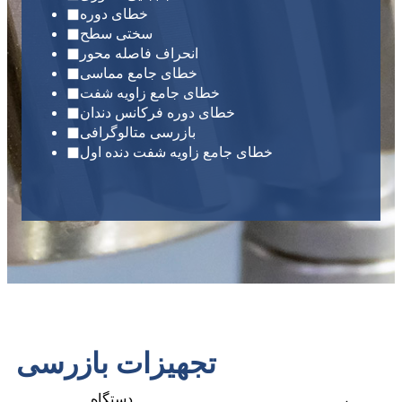
◼
خطای دوره
◼
سختی سطح
◼
انحراف فاصله محور
◼
خطای جامع مماسی
◼
خطای جامع زاویه شفت
◼
خطای دوره فرکانس دندان
◼
بازرسی متالوگرافی
◼
خطای جامع زاویه شفت دنده اول
تجهیزات بازرسی
دستگاه