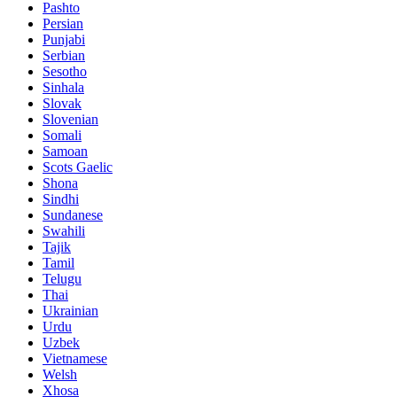
Pashto
Persian
Punjabi
Serbian
Sesotho
Sinhala
Slovak
Slovenian
Somali
Samoan
Scots Gaelic
Shona
Sindhi
Sundanese
Swahili
Tajik
Tamil
Telugu
Thai
Ukrainian
Urdu
Uzbek
Vietnamese
Welsh
Xhosa