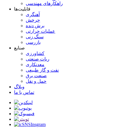
راهکارهای مهندسی
قابلیت‌ها
آهنگری
چرخش
برش دنده
عملیات حرارتی
سنگ زنی
بازرسی
صنایع
کشاورزی
ربات صنعتی
معدنکاری
نفت و گاز طبیعی
صنعت برق
حمل و نقل
وبلاگ
تماس با ما