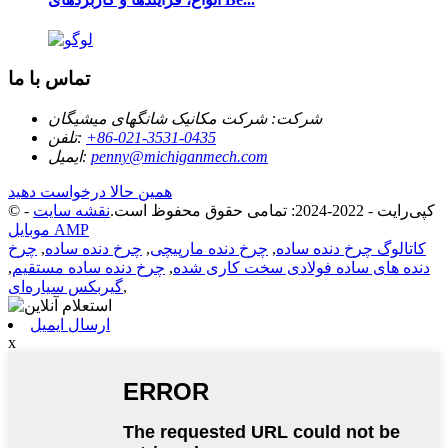
تماس با ما
شرکت:
شرکت مکانیک شانگهای میشیگان
‎+86-021-3531-0435‎
تلفن:
penny@michiganmech.com
ایمیل:
همین حالا درخواست دهید
© کپی‌رایت - 2022-2024: تمامی حقوق محفوظ است.
نقشه سایت
-
موبایل AMP
کاتالوگ چرخ دنده ساده
,
چرخ دنده مارپیچی
,
چرخ دنده ساده
,
چرخ
دنده های ساده فولادی سخت کاری شده
,
چرخ دنده ساده مستقیم
,
,
گیربکس سیاره‌ای
ارسال ایمیل
x