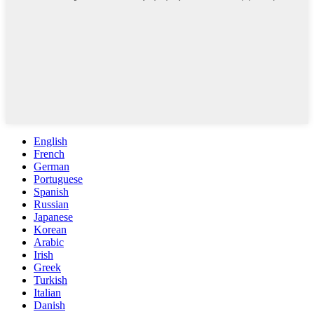
English
French
German
Portuguese
Spanish
Russian
Japanese
Korean
Arabic
Irish
Greek
Turkish
Italian
Danish