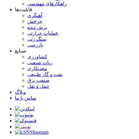
راهکارهای مهندسی
قابلیت‌ها
آهنگری
چرخش
برش دنده
عملیات حرارتی
سنگ زنی
بازرسی
صنایع
کشاورزی
ربات صنعتی
معدنکاری
نفت و گاز طبیعی
صنعت برق
حمل و نقل
وبلاگ
تماس با ما