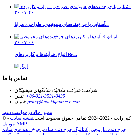
۲۶-۰۷-۲۰
آشنایی با چرخ‌دنده‌های هیپوئیدی: طراحی، مزایا...
۲۶-۰۷-۰۶
انواع، فرآیندها و کاربردهای Be...
تماس با ما
شرکت:
شرکت مکانیک شانگهای میشیگان
‎+86-021-3531-0435‎
تلفن:
penny@michiganmech.com
ایمیل:
همین حالا درخواست دهید
© کپی‌رایت - 2022-2024: تمامی حقوق محفوظ است.
نقشه سایت
-
موبایل AMP
چرخ دنده مارپیچی
,
کاتالوگ چرخ دنده ساده
,
چرخ دنده های ساده