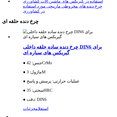
چرخ دنده های مخروطی مارپیچی مورد استفاده
در کشاورزی
چرخ دنده حلقه ای
چرخ دنده ساده حلقه داخلی DIN6 برای
گیربکس های سیاره ای
● جنس: 42CrMo
● ماژول: 3M
● عملیات حرارتی: پرسش و پاسخ
● سختی: 35HRC
● دقت: DIN6
استعلام
جزئیات