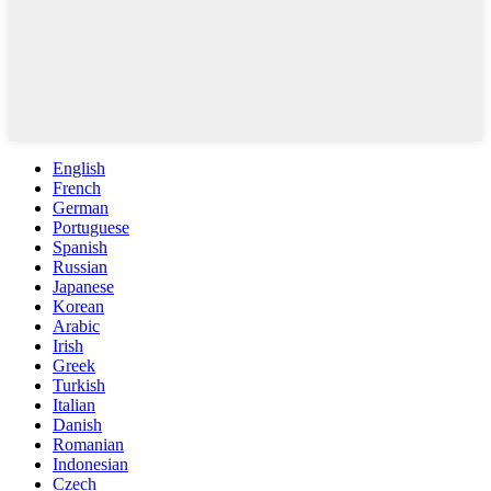
English
French
German
Portuguese
Spanish
Russian
Japanese
Korean
Arabic
Irish
Greek
Turkish
Italian
Danish
Romanian
Indonesian
Czech