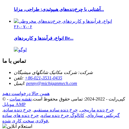
آشنایی با چرخ‌دنده‌های هیپوئیدی: طراحی، مزایا...
۲۶-۰۷-۰۶
انواع، فرآیندها و کاربردهای Be...
تماس با ما
شرکت:
شرکت مکانیک شانگهای میشیگان
‎+86-021-3531-0435‎
تلفن:
penny@michiganmech.com
ایمیل:
همین حالا درخواست دهید
© کپی‌رایت - 2022-2024: تمامی حقوق محفوظ است.
نقشه سایت
-
موبایل AMP
چرخ دنده مارپیچی
,
چرخ دنده ساده مستقیم
,
چرخ دنده ساده
,
گیربکس سیاره‌ای
,
کاتالوگ چرخ دنده ساده
,
چرخ دنده های ساده
,
فولادی سخت کاری شده