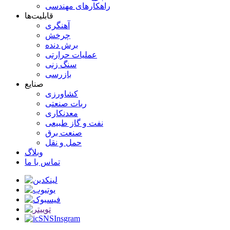
راهکارهای مهندسی
قابلیت‌ها
آهنگری
چرخش
برش دنده
عملیات حرارتی
سنگ زنی
بازرسی
صنایع
کشاورزی
ربات صنعتی
معدنکاری
نفت و گاز طبیعی
صنعت برق
حمل و نقل
وبلاگ
تماس با ما