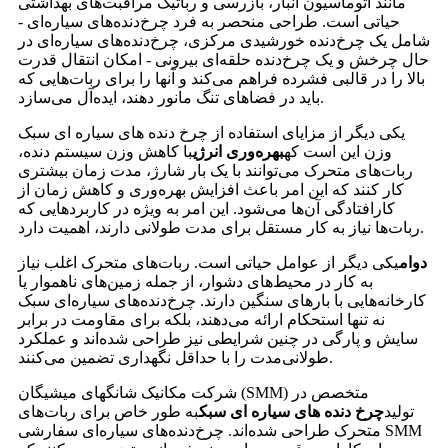
مانند اتوماسیون انبار، بازرسی و رباتیک مراقبت‌های بهداشتی
حیاتی است. طراحی منحصر به فرد چرخ‌دنده‌های سیاره‌ای -
شامل یک چرخ‌دنده خورشیدی مرکزی، چرخ‌دنده‌های سیاره‌ای در
حال چرخش و یک چرخ‌دنده حلقه‌ای بیرونی - امکان انتقال قدرت
بالا را در قالبی فشرده فراهم می‌کند و آنها را برای ربات‌هایی که
باید در فضاهای تنگ مانور دهند، ایده‌آل می‌سازد.
یکی دیگر از مزایای استفاده از چرخ دنده های سیاره ای سبک
وزن این است که
بهره‌وری انرژی
با کاهش وزن سیستم دنده،
ربات‌های متحرک می‌توانند با یک بار شارژ، مدت زمان بیشتری
کار کنند که این امر باعث افزایش بهره‌وری و کاهش زمان از
کارافتادگی آن‌ها می‌شود. این امر به ویژه در کاربردهایی که
ربات‌ها نیاز به کار مستقل برای مدت طولانی دارند، اهمیت دارد.
دوام
یکی دیگر از عوامل حیاتی است. ربات‌های متحرک اغلب نیاز
به کار در محیط‌های دشوار، از جمله زمین‌های ناهموار یا
کارخانه‌هایی با بارهای سنگین دارند. چرخ‌دنده‌های سیاره‌ای سبک
نه تنها استحکام ارائه می‌دهند، بلکه برای مقاومت در برابر
سایش و پارگی در چنین شرایطی نیز طراحی شده‌اند و عملکرد
طولانی‌مدت را با حداقل نگهداری تضمین می‌کنند.
شرکت مکانیک شانگهای میشیگان (SMM) متخصص در
تولید
چرخ دنده های سیاره ای سبک
به طور خاص برای ربات‌های
متحرک طراحی شده‌اند. چرخ‌دنده‌های سیاره‌ای سفارشی SMM