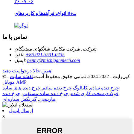
۲۶-۰۷-۰۶
انواع، فرآیندها و کاربردهای Be...
تماس با ما
شرکت:
شرکت مکانیک شانگهای میشیگان
‎+86-021-3531-0435‎
تلفن:
penny@michiganmech.com
ایمیل:
همین حالا درخواست دهید
© کپی‌رایت - 2022-2024: تمامی حقوق محفوظ است.
نقشه سایت
-
موبایل AMP
چرخ دنده ساده
,
کاتالوگ چرخ دنده ساده
,
چرخ دنده های ساده
فولادی سخت کاری شده
,
چرخ دنده ساده مستقیم
,
چرخ دنده
,
مارپیچی
,
گیربکس سیاره‌ای
ارسال ایمیل
x