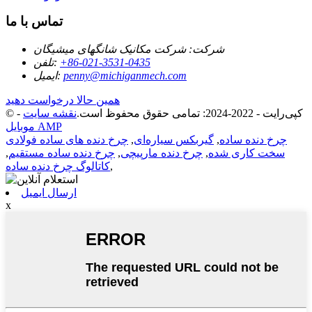
تماس با ما
شرکت:
شرکت مکانیک شانگهای میشیگان
‎+86-021-3531-0435‎
تلفن:
penny@michiganmech.com
ایمیل:
همین حالا درخواست دهید
© کپی‌رایت - 2022-2024: تمامی حقوق محفوظ است.
نقشه سایت
-
موبایل AMP
چرخ دنده ساده
,
گیربکس سیاره‌ای
,
چرخ دنده های ساده فولادی
سخت کاری شده
,
چرخ دنده مارپیچی
,
چرخ دنده ساده مستقیم
,
,
کاتالوگ چرخ دنده ساده
ارسال ایمیل
x