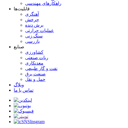
راهکارهای مهندسی
قابلیت‌ها
آهنگری
چرخش
برش دنده
عملیات حرارتی
سنگ زنی
بازرسی
صنایع
کشاورزی
ربات صنعتی
معدنکاری
نفت و گاز طبیعی
صنعت برق
حمل و نقل
وبلاگ
تماس با ما