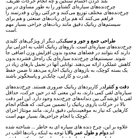
بلند کردن اجسام سنگین و چه انجام حرکات ظریف.
چرخ‌دنده‌های سیاره‌ای گشتاور را به طور مساوی در بین
چرخ‌دنده‌های مختلف توزیع می‌کنند و حرکتی روان و قدرتمند را
فراهم می‌کنند که هم برای ربات‌های صنعتی و هم برای
سیستم‌های رباتیک دقیق مانند ربات‌های جراحی بسیار مهم
است.
طراحی جمع و جور و سبک
یکی دیگر از ویژگی‌های کلیدی
چرخ‌دنده‌های سیاره‌ای است. بازوهای رباتیک اغلب به اجزایی نیاز
دارند که بتوانند در فضاهای محدود بدون افزایش وزن اضافی جا
شوند. سیستم‌های چرخ‌دنده سیاره‌ای یک راه‌حل فشرده بدون
کاهش عملکرد ارائه می‌دهند. توانایی آنها در تحمل بارهای زیاد در
یک بسته کوچک، به بازوهای رباتیک اجازه می‌دهد تا ضمن حفظ
قدرت و کارایی، چابک‌تر و پاسخگوتر باشند.
دقت و کنترل
در کاربردهای رباتیک ضروری هستند. چرخ‌دنده‌های
سیاره‌ای لقی کمی دارند، به این معنی که در حین حرکت، حداقل
لقی یا لق‌شدگی بین دندانه‌های چرخ‌دنده وجود دارد. این امر دقت
بالا در حرکات بازوی رباتیک را تضمین می‌کند، که هنگام انجام
کارهایی که نیاز به موقعیت‌یابی دقیق دارند، مانند مونتاژ اجزای
کوچک یا انجام جراحی‌ها، بسیار مهم است.
علاوه بر این، چرخ دنده های سیاره ای به خاطر ... شناخته شده
اند.
دوام و طول عمر بالا
با توجه به اینکه ربات‌ها اغلب در